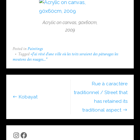
Acrylic on canvas, 90x60cm,
2009
Posted in
Paintings
Tagged
«J'ai rêvé d'une ville où les toits seraient des pâturages les
moutons des nuages..."
Post
Rue à caractère
navigation
traditionnel / Street that
Kobayat
has retained its
traditional aspect
Instagram
Facebook