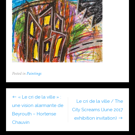
Posted in
Paintings
Post
« Le cri de la ville » :
Le cri de la ville / The
navigation
une vision alarmante de
City Screams (June 2017
Beyrouth – Hortense
exhibition invitation)
Chauvin