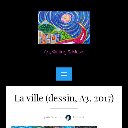
Skip
to
content
Art, Writing & Music
La ville (dessin, A3, 2017)
Posted
Author
June 9, 2017
Vanessa
on