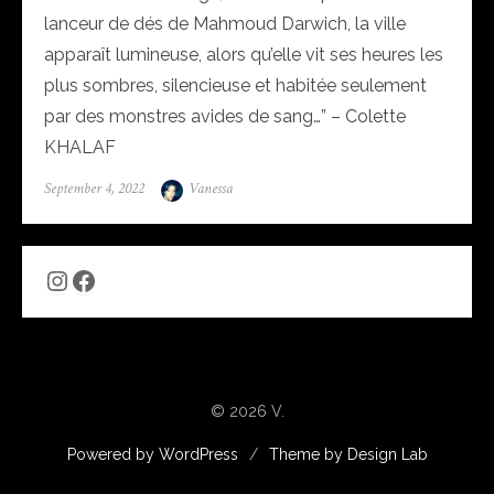
lanceur de dés de Mahmoud Darwich, la ville
apparaît lumineuse, alors qu’elle vit ses heures les
plus sombres, silencieuse et habitée seulement
par des monstres avides de sang…” – Colette
KHALAF
Posted
Author
September 4, 2022
Vanessa
on
Instagram
Facebook
© 2026 V.
Powered by WordPress
/
Theme by Design Lab